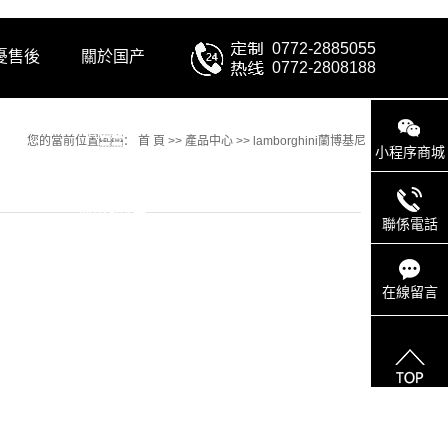
0772-2885055
憂售後
關於国产
0772-2808188
AV麻豆
您的當前位置：
首 頁
>>
產品中心
>>
lamborghini蘭博基尼
小程序商城
MAG剧集
聯係電話
在線留言